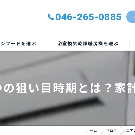
046-265-0885
ンジフードを選ぶ
浴室換気乾燥暖房機を選ぶ
つの狙い目時期とは？家
ホーム
ブログ
エア