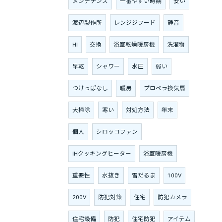
メンテナンス
一番やすい時期
安い
渡辺製作所
レンジジフード
静音
HI
交換
浴室乾燥暖房機
洗濯物
早乾
シャワー
水圧
弱い
つけっぱなし
暖房
プロペラ換気扇
大掃除
寒い
対処方法
年末
個人
シロッコファン
IHクッキングヒーター
浴室暖房機
重要性
水抜き
雪だるま
100V
200V
防犯対策
住宅
防犯カメラ
住宅設備
防犯
住宅防犯
アイテム