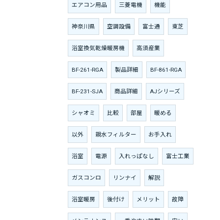
エアコン用品
三菱電機
機能
神奈川県
空調設備
富士通
東芝
浴室換気乾燥暖房機
高須産業
BF-261-RGA
製品詳細
BF-861-RGA
BF-231-SJA
商品詳細
AJシリーズ
シャオミ
比較
部屋
暖める
以外
親水フィルター
お手入れ
浴室
電源
入れっぱなし
富士工業
ガスコンロ
リンナイ
解説
浴室暖房
後付け
メリット
故障