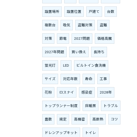
設置場所
設置位置
戸建て
台数
複数台
吸気
盗難対策
盗難
対策
節電
2027問題
価格高騰
2027年問題
買い換え
長持ち
蛍光灯
LED
ビルトイン食洗機
サイズ
対応年数
寿命
工事
花粉
ロスナイ
感染症
2028年
トップランナー制度
床暖房
トラブル
畳数
規定
高機密
高断熱
コツ
ドレンアップキット
トイレ