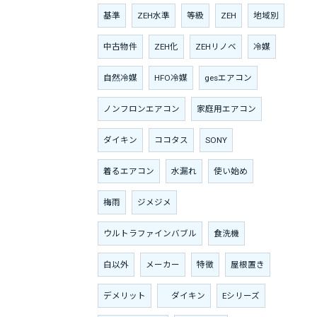
基準
ZEH水準
等級
ZEH
地域別
中古物件
ZEH化
ZEHリノベ
冷媒
自然冷媒
HFO冷媒
gesエアコン
ノンフロンエアコン
家庭用エアコン
ダイキン
ココタス
SONY
着るエアコン
水漏れ
使い始め
梅雨
ジメジメ
ウルトラファインバブル
食洗機
白以外
メーカー
特徴
屋根置き
デメリット
ダイキン
Eシリーズ