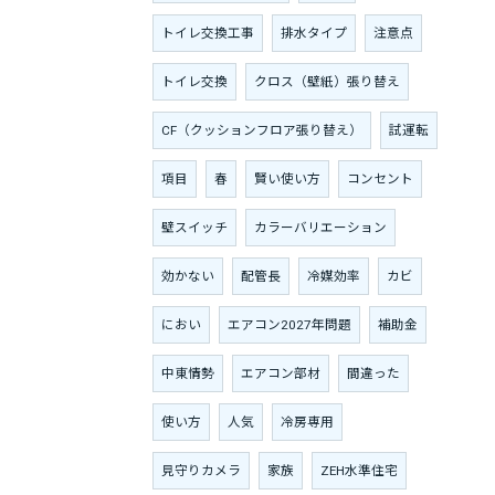
トイレ交換工事
排水タイプ
注意点
トイレ交換
クロス（壁紙）張り替え
CF（クッションフロア張り替え）
試運転
項目
春
賢い使い方
コンセント
壁スイッチ
カラーバリエーション
効かない
配管長
冷媒効率
カビ
におい
エアコン2027年問題
補助金
中東情勢
エアコン部材
間違った
使い方
人気
冷房専用
見守りカメラ
家族
ZEH水準住宅