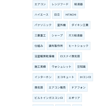
エアコン
レンジフード
給湯器
ハイエース
日立
HITACHI
パナソニック
室外機
ダイキン工業
三菱重工
シャープ
ガス給湯器
仕組み
調布製作所
ヒートショック
浴室暖房乾燥機
ロスナイ換気扇
施工実績
ウォシュレット
豆知識
インターホン
エコキュート
IHコンロ
換気扇
エアコン販売
ドアフォン
ビルトインガスコンロ
エオリア