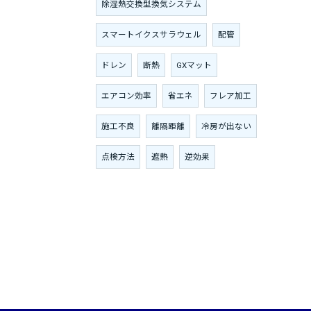
除湿熱交換型換気システム
スマートイクスサラウェル
配管
ドレン
断熱
GXマット
エアコン効率
省エネ
フレア加工
施工不良
離隔距離
冷房が出ない
点検方法
遮熱
逆効果