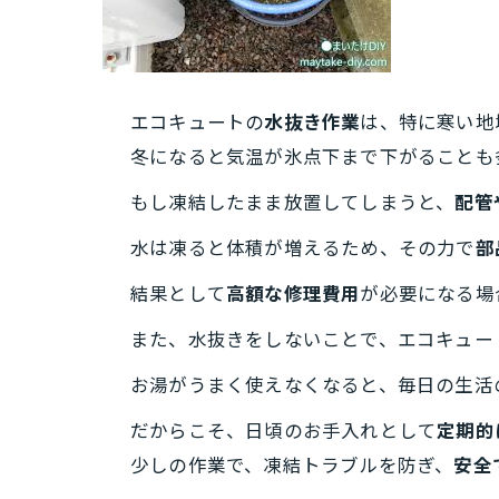
エコキュートの
水抜き作業
は、特に寒い地
冬になると気温が氷点下まで下がることも
もし凍結したまま放置してしまうと、
配管
水は凍ると体積が増えるため、その力で
部
結果として
高額な修理費用
が必要になる場
また、水抜きをしないことで、エコキュー
お湯がうまく使えなくなると、毎日の生活
だからこそ、日頃のお手入れとして
定期的
少しの作業で、凍結トラブルを防ぎ、
安全