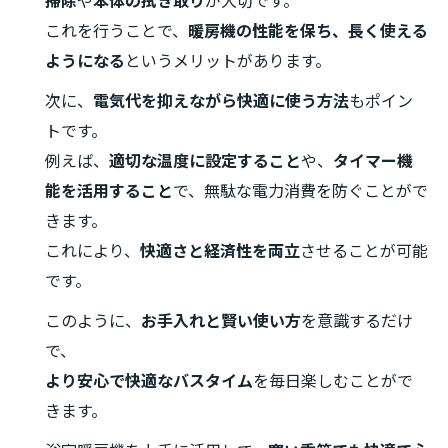
掃除
や
本体の拭き取り
が大切です。
これを行うことで、
暖房機の性能を保ち、長く使える
ようになる
というメリットがあります。
次に、
電気代を抑えながら快適に使う方法
もポイン
トです。
例えば、
適切な温度に設定すること
や、
タイマー機
能を活用すること
で、無駄な電力消費を防ぐことがで
きます。
これにより、
快適さと経済性を両立
させることが可能
です。
このように、
お手入れと賢い使い方
を意識するだけ
で、
より安心で快適なバスタイム
を毎日楽しむことがで
きます。