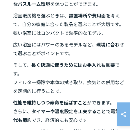
なバスルーム環境
を保つことができます。
浴室暖房機を選ぶときは、
設置場所や費用面
を考え
て、自分の家庭に合った製品を選ぶことが大切です。
狭い浴室にはコンパクトで効率的なモデル、
広い浴室にはパワーのあるモデルなど、
環境に合わせ
て選ぶこと
がポイントです。
そして、
長く快適に使うためにはお手入れも重要
で
す。
フィルター掃除や本体の拭き取り、換気との併用など
を定期的に行うことで、
性能を維持しつつ寿命を延ばすこと
ができます。
さらに、
タイマーや温度設定を工夫することで電気
代も節約
でき、経済的にも安心です。