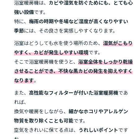
浴室暖房機は、
カビや湿気を防ぐためにも、とても心
強い設備
です。
特に、
梅雨の時期や冬場など湿度が高くなりやすい
季節
には、その良さを実感しやすくなります。
浴室はどうしても水を使う場所のため、
湿気がこもり
やすく、カビが発生しやすい環境
です。
そこで浴室暖房機を使うと、
浴室全体をしっかり乾燥
させることができ、不快な黒カビの発生を抑えやすく
なります
。
また、
高性能なフィルターが付いた浴室暖房機
であ
れば、
換気や暖房をしながら、
細かなホコリやアレルゲン
物質を取り除くことも可能
です。
空気をきれいに保てる点は、
うれしいポイント
です