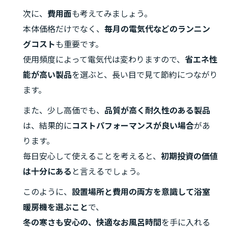
次に、
費用面
も考えてみましょう。
本体価格だけでなく、
毎月の電気代などのランニン
グコスト
も重要です。
使用頻度によって電気代は変わりますので、
省エネ性
能が高い製品
を選ぶと、長い目で見て節約につながり
ます。
また、少し高価でも、
品質が高く耐久性のある製品
は、結果的に
コストパフォーマンスが良い場合
があ
ります。
毎日安心して使えることを考えると、
初期投資の価値
は十分にある
と言えるでしょう。
このように、
設置場所と費用の両方を意識して浴室
暖房機を選ぶこと
で、
冬の寒さも安心の、快適なお風呂時間
を手に入れる