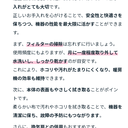
入れがとても大切
です。
正しいお手入れを心がけることで、
安全性と快適さを
保ちつつ、機器の性能を最大限に活かす
ことができま
す。
まず、
フィルターの掃除
は忘れずに行いましょう。
使用頻度にもよりますが、
月に一度程度取り外して
水洗いし、しっかり乾かす
のが目安です。
これにより、
ホコリや汚れがたまりにくくなり、暖房
機の効率も維持
できます。
次に、
本体の表面もやさしく拭き取る
ことがポイン
トです。
柔らかい布で汚れやホコリを拭き取ることで、
機器を
清潔に保ち、故障の予防にもつながります
。
さらに、
換気扇との併用
もおすすめです。