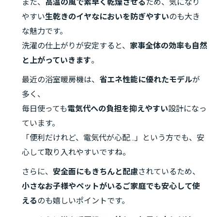
また、
高温の風で素早く乾燥させる
ため、気になり
やすい
生乾きのイヤなにおいを防ぎやすい
のも大き
な魅力です。
洗濯の仕上がりが安定すると、
家事全体の効率も自然
と上がっていきます
。
最近の浴室暖房機は、
省エネ性能に優れたモデル
が
多く、
毎日使っても
電気代への負担を抑えやすい
設計になっ
ています。
「便利だけれど、電気代が心配…」という方でも、安
心して取り入れやすいですね。
さらに、
安全面にもきちんと配慮
されているため、
小さなお子様やペットがいるご家庭でも安心して使
える
のも嬉しいポイントです。