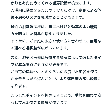
かりとあたためてくれる暖房設備
が役立ちます。
入浴前に浴室をあたためておくだけで、
寒さによる体
調不良のリスクを軽減
することができます。
最近の浴室暖房機は、
省エネ性能と効率のよい暖房
力を両立した製品
が増えてきました。
そのため、ご家庭の広さや使い方に合わせて、
無理な
く選べる選択肢
が広がっています。
また、浴室暖房機は
設置する場所によって適したタイ
プが異なる
点にも注意が必要です。
ご自宅の構造や、どのくらいの頻度でお風呂を使う
かを考えながら選ぶことで、
より満足度の高い設備
に
なります。
こうしたポイントを押さえることで、
季節を問わず安
心して入浴できる環境
が整います。