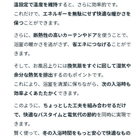
温設定で温度を維持
すると、さらに効率的です。
これだけで、
エネルギーを無駄にせず快適な暖かさを
保つ
ことができます。
さらに、
断熱性の高いカーテンやドア
を使うことで、
浴室の暖かさを逃がさず、
省エネにつなげる
ことがで
きます。
そして、お風呂上りには
換気扇をすぐに回して湿気や
余分な熱気を排出
するのもポイントです。
これにより、浴室を清潔に保ちながら、
次の入浴時も
効率よくあたたかく
できます。
このように、
ちょっとした工夫を組み合わせるだけ
で、快適なバスタイムと電気代の節約
を同時に実現で
きます。
賢く使って、
冬の入浴時間をもっと安心で快適なもの