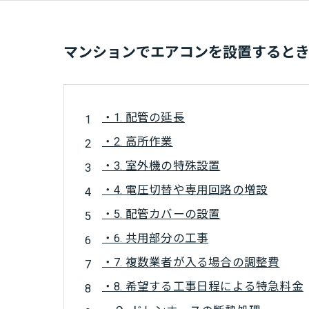
マンションでエアコンを設置すると
・1. 配管の延長
・2. 高所作業
・3. 室外機の特殊設置
・4. 電圧切替や専用回路の増設
・5. 配管カバーの設置
・6. 共用部分の工事
・7. 複数業者が入る場合の調整費
・8. 希望する工事日程による特急料金