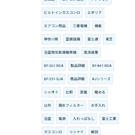
ビルトインガスコンロ
エオリア
エアコン用品
三菱電機
機能
神奈川県
空調設備
富士通
東芝
浴室換気乾燥暖房機
高須産業
BF-261-RGA
製品詳細
BF-861-RGA
BF-231-SJA
商品詳細
AJシリーズ
シャオミ
比較
部屋
暖める
以外
親水フィルター
お手入れ
浴室
電源
入れっぱなし
富士工業
ガスコンロ
リンナイ
解説