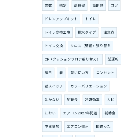
畳数
規定
高機密
高断熱
コツ
ドレンアップキット
トイレ
トイレ交換工事
排水タイプ
注意点
トイレ交換
クロス（壁紙）張り替え
CF（クッションフロア張り替え）
試運転
項目
春
賢い使い方
コンセント
壁スイッチ
カラーバリエーション
効かない
配管長
冷媒効率
カビ
におい
エアコン2027年問題
補助金
中東情勢
エアコン部材
間違った