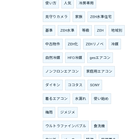
使い方
人気
冷房専用
見守りカメラ
家族
ZEH水準住宅
基準
ZEH水準
等級
ZEH
地域別
中古物件
ZEH化
ZEHリノベ
冷媒
自然冷媒
HFO冷媒
gesエアコン
ノンフロンエアコン
家庭用エアコン
ダイキン
ココタス
SONY
着るエアコン
水漏れ
使い始め
梅雨
ジメジメ
ウルトラファインバブル
食洗機