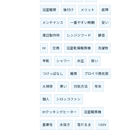
浴室暖房
後付け
メリット
故障
メンテナンス
一番やすい時期
安い
渡辺製作所
レンジジフード
静音
HI
交換
浴室乾燥暖房機
洗濯物
早乾
シャワー
水圧
弱い
つけっぱなし
暖房
プロペラ換気扇
大掃除
寒い
対処方法
年末
個人
シロッコファン
IHクッキングヒーター
浴室暖房機
重要性
水抜き
雪だるま
100V