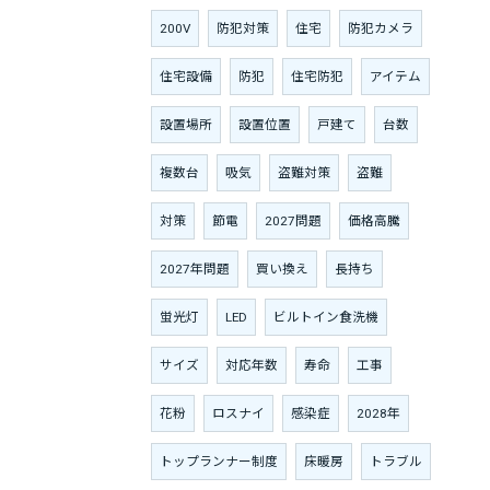
200V
防犯対策
住宅
防犯カメラ
住宅設備
防犯
住宅防犯
アイテム
設置場所
設置位置
戸建て
台数
複数台
吸気
盗難対策
盗難
対策
節電
2027問題
価格高騰
2027年問題
買い換え
長持ち
蛍光灯
LED
ビルトイン食洗機
サイズ
対応年数
寿命
工事
花粉
ロスナイ
感染症
2028年
トップランナー制度
床暖房
トラブル