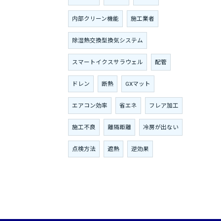
内部クリーン機能
施工業者
除湿熱交換型換気システム
スマートイクスサラウェル
配管
ドレン
断熱
GXマット
エアコン効率
省エネ
フレア加工
施工不良
離隔距離
冷房が出ない
点検方法
遮熱
逆効果