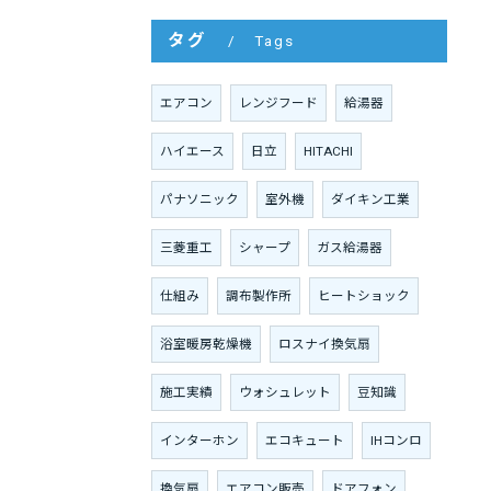
タグ
Tags
エアコン
レンジフード
給湯器
ハイエース
日立
HITACHI
パナソニック
室外機
ダイキン工業
三菱重工
シャープ
ガス給湯器
仕組み
調布製作所
ヒートショック
浴室暖房乾燥機
ロスナイ換気扇
施工実績
ウォシュレット
豆知識
インターホン
エコキュート
IHコンロ
換気扇
エアコン販売
ドアフォン