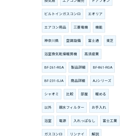
換気扇
エアコン販売
ドアフォン
ビルトインガスコンロ
エオリア
エアコン用品
三菱電機
機能
神奈川県
空調設備
富士通
東芝
浴室換気乾燥暖房機
高須産業
BF-261-RGA
製品詳細
BF-861-RGA
BF-231-SJA
商品詳細
AJシリーズ
シャオミ
比較
部屋
暖める
以外
親水フィルター
お手入れ
浴室
電源
入れっぱなし
富士工業
ガスコンロ
リンナイ
解説