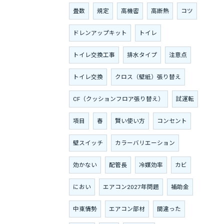
畳数
規定
高機密
高断熱
コツ
ドレンアップキット
トイレ
トイレ交換工事
排水タイプ
注意点
トイレ交換
クロス（壁紙）張り替え
CF（クッションフロア張り替え）
試運転
項目
春
賢い使い方
コンセント
壁スイッチ
カラーバリエーション
効かない
配管長
冷媒効率
カビ
におい
エアコン2027年問題
補助金
中東情勢
エアコン部材
間違った