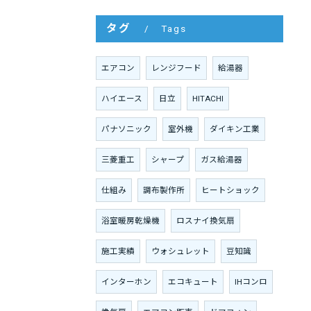
タグ
Tags
エアコン
レンジフード
給湯器
ハイエース
日立
HITACHI
パナソニック
室外機
ダイキン工業
三菱重工
シャープ
ガス給湯器
仕組み
調布製作所
ヒートショック
浴室暖房乾燥機
ロスナイ換気扇
施工実績
ウォシュレット
豆知識
インターホン
エコキュート
IHコンロ