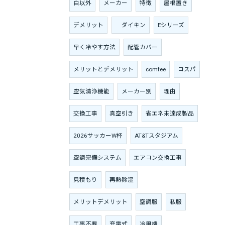
白以外
メーカー
特徴
屋根置き
デメリット
ダイキン
Eシリーズ
早く冷やす方法
配管カバー
メリットとデメリット
comfee
コスパ
空気清浄機能
メーカー別
理由
交換工事
真空引き
省エネ未達成製品
2026サッカーW杯
AT&Tスタジアム
空調完備システム
エアコン交換工事
見積もり
再熱除湿
メリットデメリット
空調服
私服
工事不要
充電式
冷風機