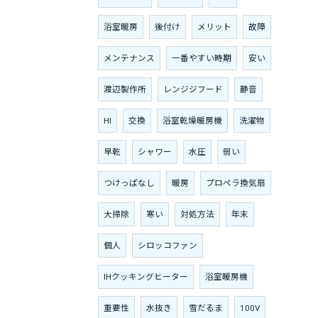
浴室暖房
後付け
メリット
故障
メンテナンス
一番やすい時期
安い
渡辺製作所
レンジジフード
静音
HI
交換
浴室乾燥暖房機
洗濯物
早乾
シャワー
水圧
弱い
つけっぱなし
暖房
プロペラ換気扇
大掃除
寒い
対処方法
年末
個人
シロッコファン
IHクッキングヒーター
浴室暖房機
重要性
水抜き
雪だるま
100V