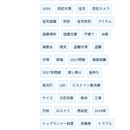
200V
防犯対策
住宅
防犯カメラ
住宅設備
防犯
住宅防犯
アイテム
設置場所
設置位置
戸建て
台数
複数台
吸気
盗難対策
盗難
対策
節電
2027問題
価格高騰
2027年問題
買い換え
長持ち
蛍光灯
LED
ビルトイン食洗機
サイズ
対応年数
寿命
工事
花粉
ロスナイ
感染症
2028年
トップランナー制度
床暖房
トラブル