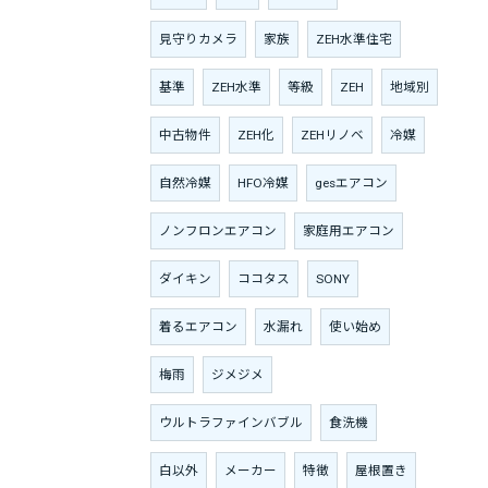
見守りカメラ
家族
ZEH水準住宅
基準
ZEH水準
等級
ZEH
地域別
中古物件
ZEH化
ZEHリノベ
冷媒
自然冷媒
HFO冷媒
gesエアコン
ノンフロンエアコン
家庭用エアコン
ダイキン
ココタス
SONY
着るエアコン
水漏れ
使い始め
梅雨
ジメジメ
ウルトラファインバブル
食洗機
白以外
メーカー
特徴
屋根置き