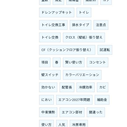
畳数
規定
高機密
高断熱
コツ
ドレンアップキット
トイレ
トイレ交換工事
排水タイプ
注意点
トイレ交換
クロス（壁紙）張り替え
CF（クッションフロア張り替え）
試運転
項目
春
賢い使い方
コンセント
壁スイッチ
カラーバリエーション
効かない
配管長
冷媒効率
カビ
におい
エアコン2027年問題
補助金
中東情勢
エアコン部材
間違った
使い方
人気
冷房専用