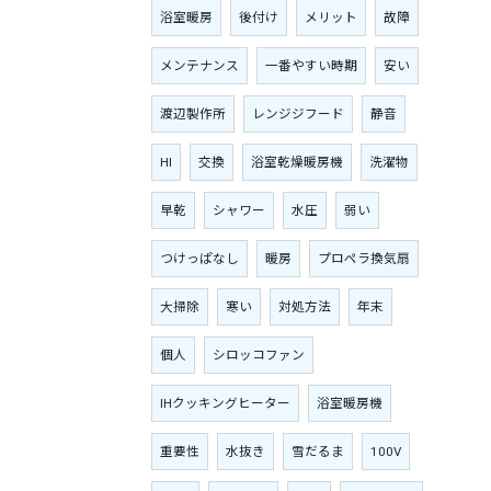
浴室暖房
後付け
メリット
故障
メンテナンス
一番やすい時期
安い
渡辺製作所
レンジジフード
静音
HI
交換
浴室乾燥暖房機
洗濯物
早乾
シャワー
水圧
弱い
つけっぱなし
暖房
プロペラ換気扇
大掃除
寒い
対処方法
年末
個人
シロッコファン
IHクッキングヒーター
浴室暖房機
重要性
水抜き
雪だるま
100V