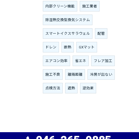
内部クリーン機能
施工業者
除湿熱交換型換気システム
スマートイクスサラウェル
配管
ドレン
断熱
GXマット
エアコン効率
省エネ
フレア加工
施工不良
離隔距離
冷房が出ない
点検方法
遮熱
逆効果