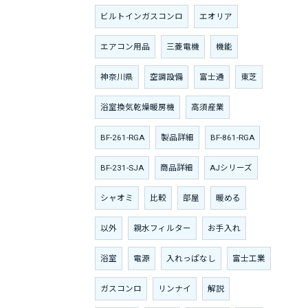
ビルトインガスコンロ
エオリア
エアコン用品
三菱電機
機能
神奈川県
空調設備
富士通
東芝
浴室換気乾燥暖房機
高須産業
BF-261-RGA
製品詳細
BF-861-RGA
BF-231-SJA
商品詳細
AJシリーズ
シャオミ
比較
部屋
暖める
以外
親水フィルター
お手入れ
浴室
電源
入れっぱなし
富士工業
ガスコンロ
リンナイ
解説