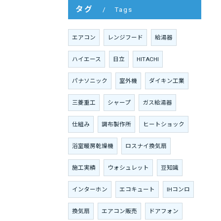
タグ
Tags
エアコン
レンジフード
給湯器
ハイエース
日立
HITACHI
パナソニック
室外機
ダイキン工業
三菱重工
シャープ
ガス給湯器
仕組み
調布製作所
ヒートショック
浴室暖房乾燥機
ロスナイ換気扇
施工実績
ウォシュレット
豆知識
インターホン
エコキュート
IHコンロ
換気扇
エアコン販売
ドアフォン