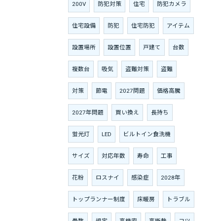
200V
防犯対策
住宅
防犯カメラ
住宅設備
防犯
住宅防犯
アイテム
設置場所
設置位置
戸建て
台数
複数台
吸気
盗難対策
盗難
対策
節電
2027問題
価格高騰
2027年問題
買い換え
長持ち
蛍光灯
LED
ビルトイン食洗機
サイズ
対応年数
寿命
工事
花粉
ロスナイ
感染症
2028年
トップランナー制度
床暖房
トラブル