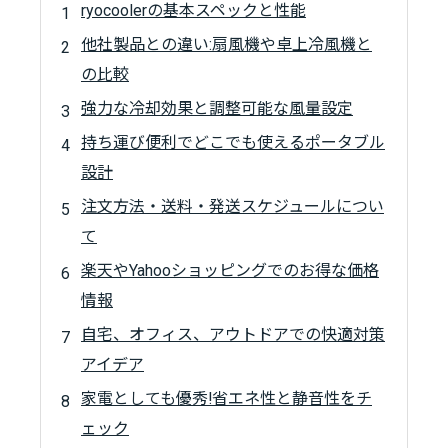
ryocoolerの基本スペックと性能
他社製品との違い:扇風機や卓上冷風機と
の比較
強力な冷却効果と調整可能な風量設定
持ち運び便利でどこでも使えるポータブル
設計
注文方法・送料・発送スケジュールについ
て
楽天やYahooショッピングでのお得な価格
情報
自宅、オフィス、アウトドアでの快適対策
アイデア
家電としても優秀!省エネ性と静音性をチ
ェック