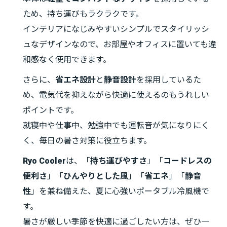
ため、持ち運びもラクラクです。
インテリアになじみやすいシンプルでスタイリッシ
ュなデザインなので、お部屋やオフィスに置いても違
和感なく使用できます。
さらに、
省エネ設計
と
静音設計
を採用しているた
め、電気代を抑えながら快適に使えるのもうれしい
ポイントです。
就寝中や仕事中、勉強中でも運転音が気になりにく
く、毎日の暑さ対策に役立ちます。
Ryo Cooler
は、「
持ち運びやすさ
」「
コードレスの
便利さ
」「
ひんやりとした風
」「
省エネ
」「
静音
性
」を兼ね備えた、夏に心強いポータブル冷風機で
す。
暑さが厳しい季節を快適に過ごしたい方は、ぜひ一