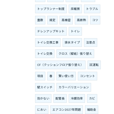
トップランナー制度
床暖房
トラブル
畳数
規定
高機密
高断熱
コツ
ドレンアップキット
トイレ
トイレ交換工事
排水タイプ
注意点
トイレ交換
クロス（壁紙）張り替え
CF（クッションフロア張り替え）
試運転
項目
春
賢い使い方
コンセント
壁スイッチ
カラーバリエーション
効かない
配管長
冷媒効率
カビ
におい
エアコン2027年問題
補助金