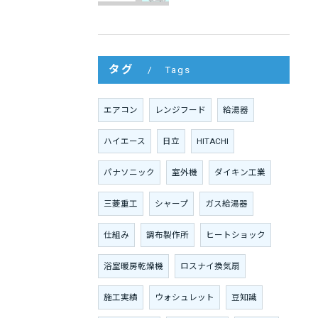
タグ
Tags
エアコン
レンジフード
給湯器
ハイエース
日立
HITACHI
パナソニック
室外機
ダイキン工業
三菱重工
シャープ
ガス給湯器
仕組み
調布製作所
ヒートショック
浴室暖房乾燥機
ロスナイ換気扇
施工実績
ウォシュレット
豆知識