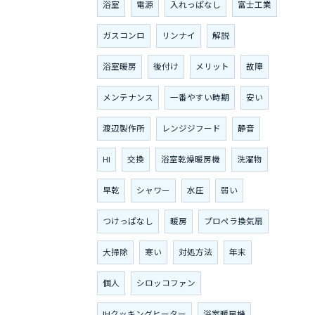
浴室
電源
入れっぱなし
富士工業
ガスコンロ
リンナイ
解説
浴室暖房
後付け
メリット
故障
メンテナンス
一番やすい時期
安い
渡辺製作所
レンジジフード
静音
HI
交換
浴室乾燥暖房機
洗濯物
早乾
シャワー
水圧
弱い
つけっぱなし
暖房
プロペラ換気扇
大掃除
寒い
対処方法
年末
個人
シロッコファン
IHクッキングヒーター
浴室暖房機