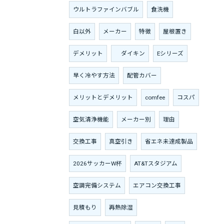
ウルトラファインバブル
食洗機
白以外
メーカー
特徴
屋根置き
デメリット
ダイキン
Eシリーズ
早く冷やす方法
配管カバー
メリットとデメリット
comfee
コスパ
空気清浄機能
メーカー別
理由
交換工事
真空引き
省エネ未達成製品
2026サッカーW杯
AT&Tスタジアム
空調完備システム
エアコン交換工事
見積もり
再熱除湿