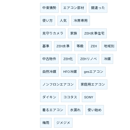
中東情勢
エアコン部材
間違った
使い方
人気
冷房専用
見守りカメラ
家族
ZEH水準住宅
基準
ZEH水準
等級
ZEH
地域別
中古物件
ZEH化
ZEHリノベ
冷媒
自然冷媒
HFO冷媒
gesエアコン
ノンフロンエアコン
家庭用エアコン
ダイキン
ココタス
SONY
着るエアコン
水漏れ
使い始め
梅雨
ジメジメ