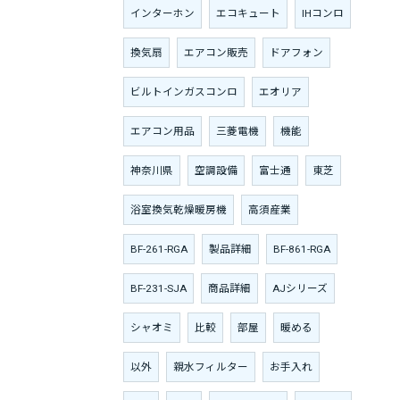
インターホン
エコキュート
IHコンロ
換気扇
エアコン販売
ドアフォン
ビルトインガスコンロ
エオリア
エアコン用品
三菱電機
機能
神奈川県
空調設備
富士通
東芝
浴室換気乾燥暖房機
高須産業
BF-261-RGA
製品詳細
BF-861-RGA
BF-231-SJA
商品詳細
AJシリーズ
シャオミ
比較
部屋
暖める
以外
親水フィルター
お手入れ