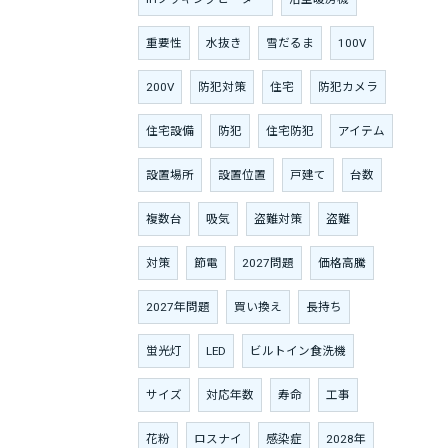
重要性
水抜き
雪だるま
100V
200V
防犯対策
住宅
防犯カメラ
住宅設備
防犯
住宅防犯
アイテム
設置場所
設置位置
戸建て
台数
複数台
吸気
盗難対策
盗難
対策
節電
2027問題
価格高騰
2027年問題
買い換え
長持ち
蛍光灯
LED
ビルトイン食洗機
サイズ
対応年数
寿命
工事
花粉
ロスナイ
感染症
2028年