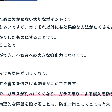
ために欠かせない大切なポイント
です。
も多いですが、実は
それ以外にも効果的な方法がたくさん
かりしたものにすること
です。
ることで、
ができ、不審者への大きな抑止力
になります。
。
夜でも周囲が明るくなり、
て不審者を遠ざける効果
が期待できます。
で、
ガラスが割れにくくなり、ガラス破りによる侵入を防
物理的な障壁を設けること
も、防犯対策としてとても有効