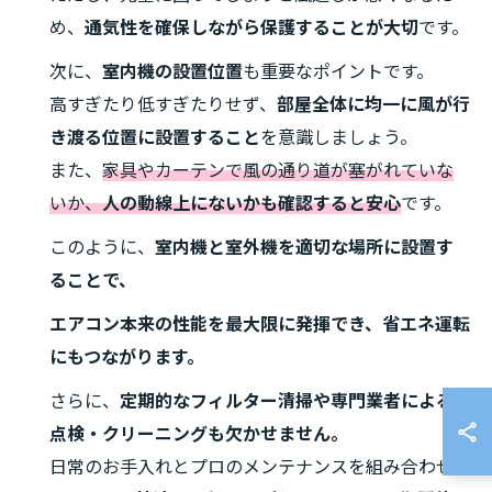
め、
通気性を確保しながら保護することが大切
です。
次に、
室内機の設置位置
も重要なポイントです。
高すぎたり低すぎたりせず、
部屋全体に均一に風が行
き渡る位置に設置すること
を意識しましょう。
また、
家具やカーテンで風の通り道が塞がれていな
いか、
人の動線上にないかも確認すると安心
です。
このように、
室内機と室外機を適切な場所に設置す
ることで、
エアコン本来の性能を最大限に発揮でき、省エネ運転
にもつながります。
さらに、
定期的なフィルター清掃や専門業者による
点検・クリーニングも欠かせません。
日常のお手入れとプロのメンテナンスを組み合わせ