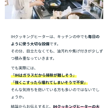
IHクッキングヒーターは、キッチンの中でも
毎日の
ように使う大切な設備
です。
その分、目立たなくても、油汚れや焦げ付きが少しず
つ積み重なっていきます。
でも実際には、
「
IHはガラスだから掃除が難しそう
」
「
強くこすったら壊れてしまいそうで不安
」
そんな気持ちを抱いている方も多いのではないでし
ょうか。
結論からお伝えすると、
IHクッキングヒーターの大