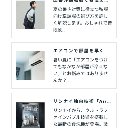
⚠️番外編私服でも使える空調服の選び方｜快適に過ごすためのポイントを徹底解説⚠️
夏の暑さ対策に役立つ私服
向け空調服の選び方を詳し
く解説します。おしゃれで普
段使…
エアコンで部屋を早く冷やす方法とは？今すぐ実践できる効率アップのコツ
暑い夏に「エアコンをつけ
てもなかなか部屋が冷えな
い」とお悩みではありませ
んか？…
リンナイ独自技術「Air Bubble Technology」を搭載した食洗機が登場
リンナイから、ウルトラフ
ァインバブル技術を搭載し
た最新の食洗機が登場。微