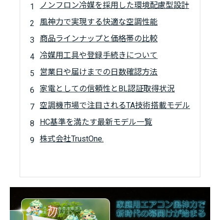
ノンフロン冷媒を採用した環境配慮型設計
風神力で実現する快適な空調性能
商品ラインナップと価格帯の比較
冷媒用工具や登録手続きについて
営業日や届けまでの日数確認方法
家電としての信頼性とBL認証取得状況
空調機市場で注目されるTA技術搭載モデル
HC基準を満たす最新モデル一覧
株式会社TrustOne.