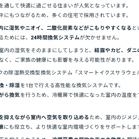
を通して快適に過ごせる住まいが人気となっています。
ネにもつながるため、多くの住宅で採用されています。
内に湿気やニオイ、二酸化炭素などがこもりやすくなる
と
るためには、
24時間換気システム
が欠かせません。
室内の湿気をそのままにしてしまうと、
結露やカビ、ダニ
なく、ご家族の健康にも影響を与える可能性があります。
クの除湿熱交換型換気システム「スマートイクスサラウェル
換・除湿
を1台で行える高性能な換気システムです。
がら換気
を行うため、冷暖房で快適になった室内の温度を
を抑えながら室内へ空気を取り込める
ため、室内のジメジ
策
にも役立ち、より快適な室内環境づくりをサポートしま