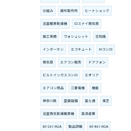
仕組み
調布製作所
ヒートショック
浴室暖房乾燥機
ロスナイ換気扇
施工実績
ウォシュレット
豆知識
インターホン
エコキュート
IHコンロ
換気扇
エアコン販売
ドアフォン
ビルトインガスコンロ
エオリア
エアコン用品
三菱電機
機能
神奈川県
空調設備
富士通
東芝
浴室換気乾燥暖房機
高須産業
BF-261-RGA
製品詳細
BF-861-RGA