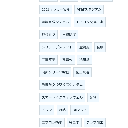
2026サッカーW杯
AT&Tスタジアム
空調完備システム
エアコン交換工事
見積もり
再熱除湿
メリットデメリット
空調服
私服
工事不要
充電式
冷風機
内部クリーン機能
施工業者
除湿熱交換型換気システム
スマートイクスサラウェル
配管
ドレン
断熱
GXマット
エアコン効率
省エネ
フレア加工