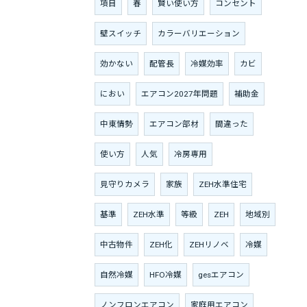
項目
春
賢い使い方
コンセント
壁スイッチ
カラーバリエーション
効かない
配管長
冷媒効率
カビ
におい
エアコン2027年問題
補助金
中東情勢
エアコン部材
間違った
使い方
人気
冷房専用
見守りカメラ
家族
ZEH水準住宅
基準
ZEH水準
等級
ZEH
地域別
中古物件
ZEH化
ZEHリノベ
冷媒
自然冷媒
HFO冷媒
gesエアコン
ノンフロンエアコン
家庭用エアコン