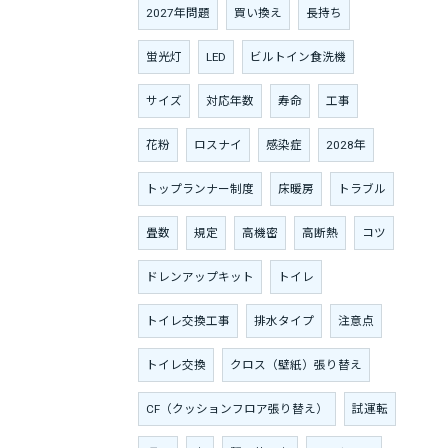
2027年問題
買い換え
長持ち
蛍光灯
LED
ビルトイン食洗機
サイズ
対応年数
寿命
工事
花粉
ロスナイ
感染症
2028年
トップランナー制度
床暖房
トラブル
畳数
規定
高機密
高断熱
コツ
ドレンアップキット
トイレ
トイレ交換工事
排水タイプ
注意点
トイレ交換
クロス（壁紙）張り替え
CF（クッションフロア張り替え）
試運転