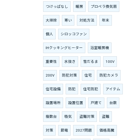
つけっぱなし
暖房
プロペラ換気扇
大掃除
寒い
対処方法
年末
個人
シロッコファン
IHクッキングヒーター
浴室暖房機
重要性
水抜き
雪だるま
100V
200V
防犯対策
住宅
防犯カメラ
住宅設備
防犯
住宅防犯
アイテム
設置場所
設置位置
戸建て
台数
複数台
吸気
盗難対策
盗難
対策
節電
2027問題
価格高騰