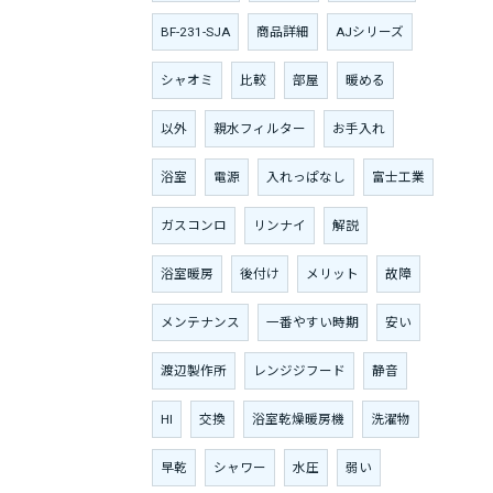
BF-231-SJA
商品詳細
AJシリーズ
シャオミ
比較
部屋
暖める
以外
親水フィルター
お手入れ
浴室
電源
入れっぱなし
富士工業
ガスコンロ
リンナイ
解説
浴室暖房
後付け
メリット
故障
メンテナンス
一番やすい時期
安い
渡辺製作所
レンジジフード
静音
HI
交換
浴室乾燥暖房機
洗濯物
早乾
シャワー
水圧
弱い