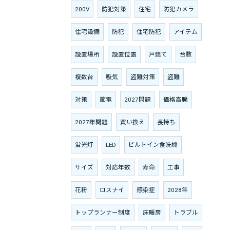
200V
防犯対策
住宅
防犯カメラ
住宅設備
防犯
住宅防犯
アイテム
設置場所
設置位置
戸建て
台数
複数台
吸気
盗難対策
盗難
対策
節電
2027問題
価格高騰
2027年問題
買い換え
長持ち
蛍光灯
LED
ビルトイン食洗機
サイズ
対応年数
寿命
工事
花粉
ロスナイ
感染症
2028年
トップランナー制度
床暖房
トラブル