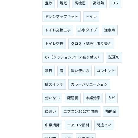
畳数
規定
高機密
高断熱
コツ
ドレンアップキット
トイレ
トイレ交換工事
排水タイプ
注意点
トイレ交換
クロス（壁紙）張り替え
CF（クッションフロア張り替え）
試運転
項目
春
賢い使い方
コンセント
壁スイッチ
カラーバリエーション
効かない
配管長
冷媒効率
カビ
におい
エアコン2027年問題
補助金
中東情勢
エアコン部材
間違った