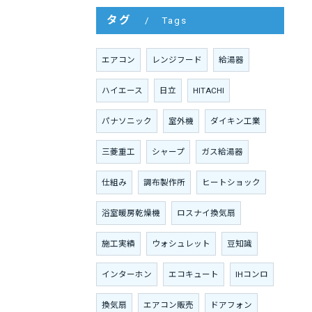
タグ
Tags
エアコン
レンジフード
給湯器
ハイエース
日立
HITACHI
パナソニック
室外機
ダイキン工業
三菱重工
シャープ
ガス給湯器
仕組み
調布製作所
ヒートショック
浴室暖房乾燥機
ロスナイ換気扇
施工実績
ウォシュレット
豆知識
インターホン
エコキュート
IHコンロ
換気扇
エアコン販売
ドアフォン