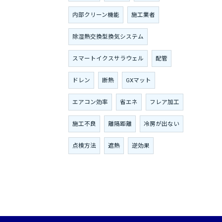
内部クリーン機能
施工業者
除湿熱交換型換気システム
スマートイクスサラウェル
配管
ドレン
断熱
GXマット
エアコン効率
省エネ
フレア加工
施工不良
離隔距離
冷房が出ない
点検方法
遮熱
逆効果