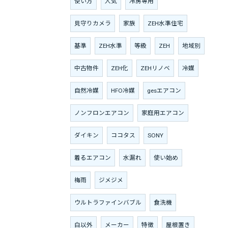
使い方
人気
冷房専用
見守りカメラ
家族
ZEH水準住宅
基準
ZEH水準
等級
ZEH
地域別
中古物件
ZEH化
ZEHリノベ
冷媒
自然冷媒
HFO冷媒
gesエアコン
ノンフロンエアコン
家庭用エアコン
ダイキン
ココタス
SONY
着るエアコン
水漏れ
使い始め
梅雨
ジメジメ
ウルトラファインバブル
食洗機
白以外
メーカー
特徴
屋根置き