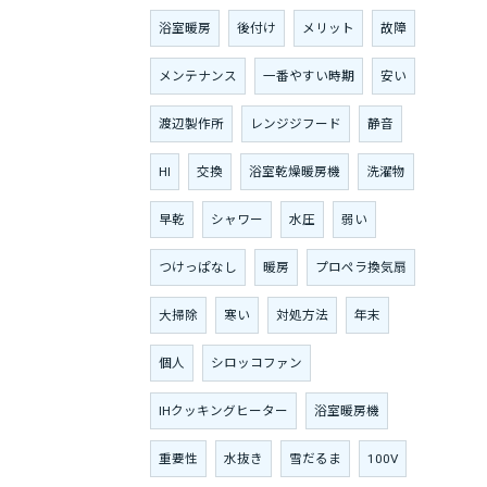
浴室暖房
後付け
メリット
故障
メンテナンス
一番やすい時期
安い
渡辺製作所
レンジジフード
静音
HI
交換
浴室乾燥暖房機
洗濯物
早乾
シャワー
水圧
弱い
つけっぱなし
暖房
プロペラ換気扇
大掃除
寒い
対処方法
年末
個人
シロッコファン
IHクッキングヒーター
浴室暖房機
重要性
水抜き
雪だるま
100V