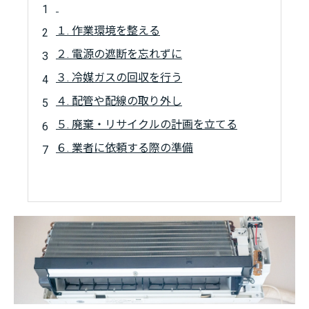
１. 作業環境を整える
２. 電源の遮断を忘れずに
３. 冷媒ガスの回収を行う
４. 配管や配線の取り外し
５. 廃棄・リサイクルの計画を立てる
６. 業者に依頼する際の準備