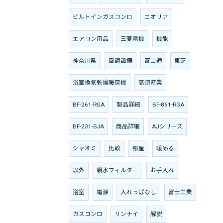
ビルトインガスコンロ
エオリア
エアコン用品
三菱電機
機能
神奈川県
空調設備
富士通
東芝
浴室換気乾燥暖房機
高須産業
BF-261-RGA
製品詳細
BF-861-RGA
BF-231-SJA
商品詳細
AJシリーズ
シャオミ
比較
部屋
暖める
以外
親水フィルター
お手入れ
浴室
電源
入れっぱなし
富士工業
ガスコンロ
リンナイ
解説