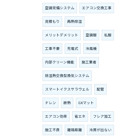
空調完備システム
エアコン交換工事
見積もり
再熱除湿
メリットデメリット
空調服
私服
工事不要
充電式
冷風機
内部クリーン機能
施工業者
除湿熱交換型換気システム
スマートイクスサラウェル
配管
ドレン
断熱
GXマット
エアコン効率
省エネ
フレア加工
施工不良
離隔距離
冷房が出ない