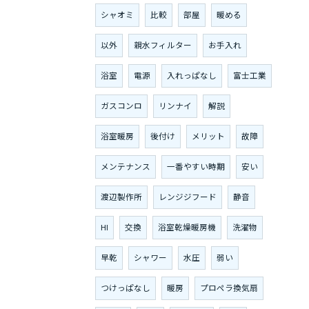
シャオミ
比較
部屋
暖める
以外
親水フィルター
お手入れ
浴室
電源
入れっぱなし
富士工業
ガスコンロ
リンナイ
解説
浴室暖房
後付け
メリット
故障
メンテナンス
一番やすい時期
安い
渡辺製作所
レンジジフード
静音
HI
交換
浴室乾燥暖房機
洗濯物
早乾
シャワー
水圧
弱い
つけっぱなし
暖房
プロペラ換気扇