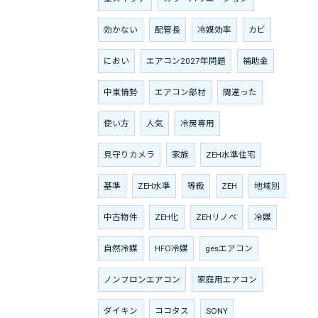
効かない
配管長
冷媒効率
カビ
におい
エアコン2027年問題
補助金
中東情勢
エアコン部材
間違った
使い方
人気
冷房専用
見守りカメラ
家族
ZEH水準住宅
基準
ZEH水準
等級
ZEH
地域別
中古物件
ZEH化
ZEHリノベ
冷媒
自然冷媒
HFO冷媒
gesエアコン
ノンフロンエアコン
家庭用エアコン
ダイキン
ココタス
SONY