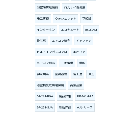
浴室暖房乾燥機
ロスナイ換気扇
施工実績
ウォシュレット
豆知識
インターホン
エコキュート
IHコンロ
換気扇
エアコン販売
ドアフォン
ビルトインガスコンロ
エオリア
エアコン用品
三菱電機
機能
神奈川県
空調設備
富士通
東芝
浴室換気乾燥暖房機
高須産業
BF-261-RGA
製品詳細
BF-861-RGA
BF-231-SJA
商品詳細
AJシリーズ