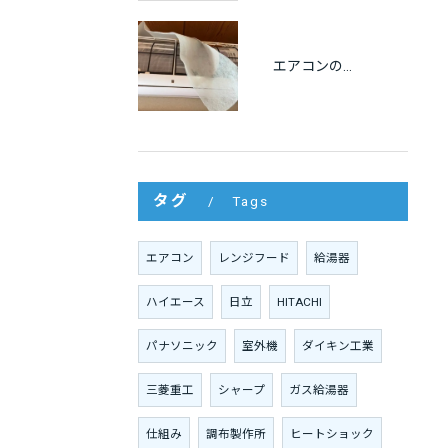
エアコンの不織布フィルターは逆効果？知っておきたい5つのデメリット
タグ
Tags
エアコン
レンジフード
給湯器
ハイエース
日立
HITACHI
パナソニック
室外機
ダイキン工業
三菱重工
シャープ
ガス給湯器
仕組み
調布製作所
ヒートショック