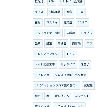
蛍光灯
LED
ビルトイン食洗機
サイズ
対応年数
寿命
工事
花粉
ロスナイ
感染症
2028年
トップランナー制度
床暖房
トラブル
畳数
規定
高機密
高断熱
コツ
ドレンアップキット
トイレ
トイレ交換工事
排水タイプ
注意点
トイレ交換
クロス（壁紙）張り替え
CF（クッションフロア張り替え）
試運転
項目
春
賢い使い方
コンセント
壁スイッチ
カラーバリエーション