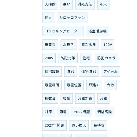
大掃除
寒い
対処方法
年末
個人
シロッコファン
IHクッキングヒーター
浴室暖房機
重要性
水抜き
雪だるま
100V
200V
防犯対策
住宅
防犯カメラ
住宅設備
防犯
住宅防犯
アイテム
設置場所
設置位置
戸建て
台数
複数台
吸気
盗難対策
盗難
対策
節電
2027問題
価格高騰
2027年問題
買い換え
長持ち