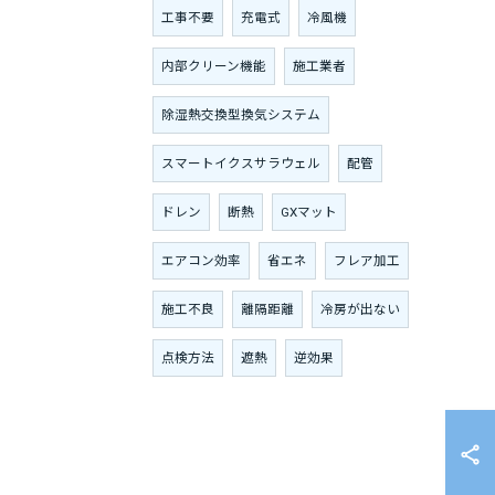
工事不要
充電式
冷風機
内部クリーン機能
施工業者
除湿熱交換型換気システム
スマートイクスサラウェル
配管
ドレン
断熱
GXマット
エアコン効率
省エネ
フレア加工
施工不良
離隔距離
冷房が出ない
点検方法
遮熱
逆効果