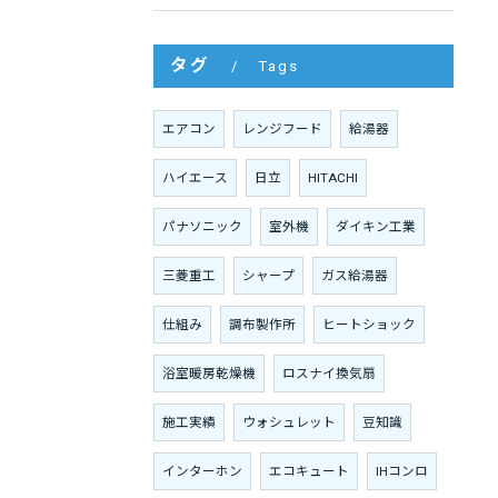
タグ
Tags
エアコン
レンジフード
給湯器
ハイエース
日立
HITACHI
パナソニック
室外機
ダイキン工業
三菱重工
シャープ
ガス給湯器
仕組み
調布製作所
ヒートショック
浴室暖房乾燥機
ロスナイ換気扇
施工実績
ウォシュレット
豆知識
インターホン
エコキュート
IHコンロ