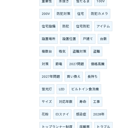
重要性
水抜き
雪だるま
100V
200V
防犯対策
住宅
防犯カメラ
住宅設備
防犯
住宅防犯
アイテム
設置場所
設置位置
戸建て
台数
複数台
吸気
盗難対策
盗難
対策
節電
2027問題
価格高騰
2027年問題
買い換え
長持ち
蛍光灯
LED
ビルトイン食洗機
サイズ
対応年数
寿命
工事
花粉
ロスナイ
感染症
2028年
トップランナー制度
床暖房
トラブル