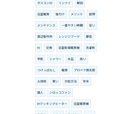
ガスコンロ
リンナイ
解説
浴室暖房
後付け
メリット
故障
メンテナンス
一番やすい時期
安い
渡辺製作所
レンジジフード
静音
HI
交換
浴室乾燥暖房機
洗濯物
早乾
シャワー
水圧
弱い
つけっぱなし
暖房
プロペラ換気扇
大掃除
寒い
対処方法
年末
個人
シロッコファン
IHクッキングヒーター
浴室暖房機