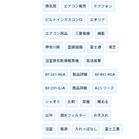
換気扇
エアコン販売
ドアフォン
ビルトインガスコンロ
エオリア
エアコン用品
三菱電機
機能
神奈川県
空調設備
富士通
東芝
浴室換気乾燥暖房機
高須産業
BF-261-RGA
製品詳細
BF-861-RGA
BF-231-SJA
商品詳細
AJシリーズ
シャオミ
比較
部屋
暖める
以外
親水フィルター
お手入れ
浴室
電源
入れっぱなし
富士工業