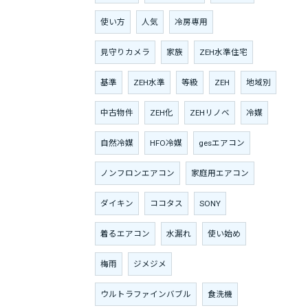
使い方
人気
冷房専用
見守りカメラ
家族
ZEH水準住宅
基準
ZEH水準
等級
ZEH
地域別
中古物件
ZEH化
ZEHリノベ
冷媒
自然冷媒
HFO冷媒
gesエアコン
ノンフロンエアコン
家庭用エアコン
ダイキン
ココタス
SONY
着るエアコン
水漏れ
使い始め
梅雨
ジメジメ
ウルトラファインバブル
食洗機