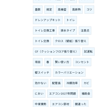
畳数
規定
高機密
高断熱
コツ
ドレンアップキット
トイレ
トイレ交換工事
排水タイプ
注意点
トイレ交換
クロス（壁紙）張り替え
CF（クッションフロア張り替え）
試運転
項目
春
賢い使い方
コンセント
壁スイッチ
カラーバリエーション
効かない
配管長
冷媒効率
カビ
におい
エアコン2027年問題
補助金
中東情勢
エアコン部材
間違った