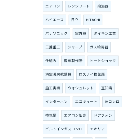
エアコン
レンジフード
給湯器
ハイエース
日立
HITACHI
パナソニック
室外機
ダイキン工業
三菱重工
シャープ
ガス給湯器
仕組み
調布製作所
ヒートショック
浴室暖房乾燥機
ロスナイ換気扇
施工実績
ウォシュレット
豆知識
インターホン
エコキュート
IHコンロ
換気扇
エアコン販売
ドアフォン
ビルトインガスコンロ
エオリア