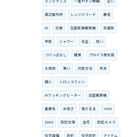
メンテナンス
一番やすい時期
安い
渡辺製作所
レンジジフード
静音
HI
交換
浴室乾燥暖房機
洗濯物
早乾
シャワー
水圧
弱い
つけっぱなし
暖房
プロペラ換気扇
大掃除
寒い
対処方法
年末
個人
シロッコファン
IHクッキングヒーター
浴室暖房機
重要性
水抜き
雪だるま
100V
200V
防犯対策
住宅
防犯カメラ
住宅設備
防犯
住宅防犯
アイテム