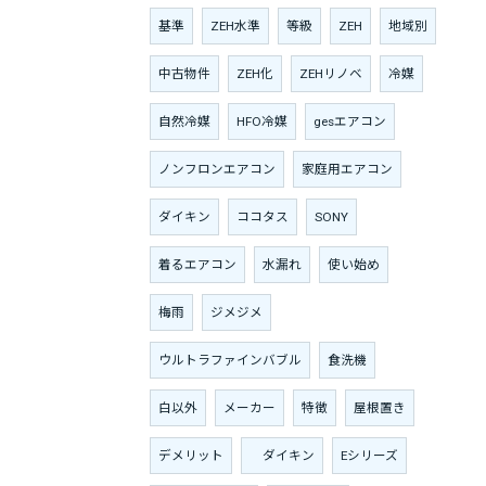
基準
ZEH水準
等級
ZEH
地域別
中古物件
ZEH化
ZEHリノベ
冷媒
自然冷媒
HFO冷媒
gesエアコン
ノンフロンエアコン
家庭用エアコン
ダイキン
ココタス
SONY
着るエアコン
水漏れ
使い始め
梅雨
ジメジメ
ウルトラファインバブル
食洗機
白以外
メーカー
特徴
屋根置き
デメリット
ダイキン
Eシリーズ