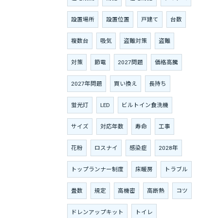
設置場所
設置位置
戸建て
台数
複数台
吸気
盗難対策
盗難
対策
節電
2027問題
価格高騰
2027年問題
買い換え
長持ち
蛍光灯
LED
ビルトイン食洗機
サイズ
対応年数
寿命
工事
花粉
ロスナイ
感染症
2028年
トップランナー制度
床暖房
トラブル
畳数
規定
高機密
高断熱
コツ
ドレンアップキット
トイレ