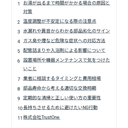
お湯が出るまで時間がかかる場合の原因と
対策
温度調整が不安定になる際の注意点
水漏れや異音からわかる部品劣化のサイン
ガス臭や煙など危険な症状への対応方法
配管詰まりや入浴剤による影響について
設置場所や機器メンテナンスで気をつけた
いこと
業者に相談するタイミングと費用相場
部品寿命から考える適切な交換時期
定期的な清掃と正しい使い方の重要性
長持ちさせるために避けたいNG行動
株式会社TrustOne.