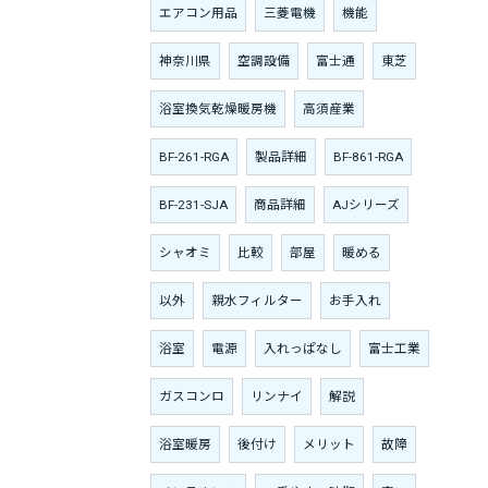
エアコン用品
三菱電機
機能
神奈川県
空調設備
富士通
東芝
浴室換気乾燥暖房機
高須産業
BF-261-RGA
製品詳細
BF-861-RGA
BF-231-SJA
商品詳細
AJシリーズ
シャオミ
比較
部屋
暖める
以外
親水フィルター
お手入れ
浴室
電源
入れっぱなし
富士工業
ガスコンロ
リンナイ
解説
浴室暖房
後付け
メリット
故障