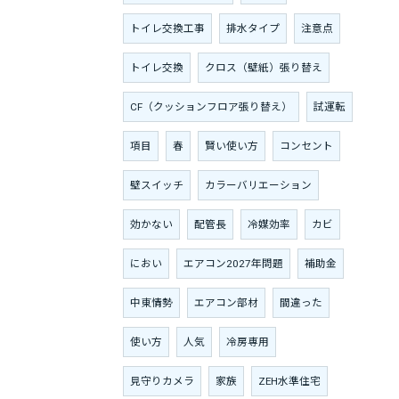
トイレ交換工事
排水タイプ
注意点
トイレ交換
クロス（壁紙）張り替え
CF（クッションフロア張り替え）
試運転
項目
春
賢い使い方
コンセント
壁スイッチ
カラーバリエーション
効かない
配管長
冷媒効率
カビ
におい
エアコン2027年問題
補助金
中東情勢
エアコン部材
間違った
使い方
人気
冷房専用
見守りカメラ
家族
ZEH水準住宅