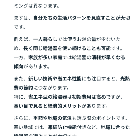
ミングは異なります。
まずは、
自分たちの生活パターンを見直すことが大切
です。
例えば、
一人暮らし
では使うお湯の量が少ないた
め、
長く同じ給湯器を使い続けることも可能
です。
一方、
家族が多い家庭
では給湯器の
消耗が早くなる
傾向
があります。
また、
新しい技術や省エネ性能
にも注目すると、
光熱
費の節約
につながります。
特に、
省エネ型の給湯器
は
初期費用は高め
ですが、
長い目で見ると経済的メリット
があります。
さらに、
季節や地域の気温
も選ぶ際のポイントです。
寒い地域では、
凍結防止機能付き
など、
地域に合った