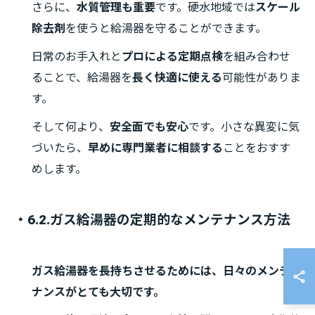
さらに、
水質管理も重要
です。硬水地域では
スケール
除去剤
を使うと給湯器を守ることができます。
日常のお手入れと
プロによる定期点検
を組み合わせ
ることで、給湯器を
長く快適に使える
可能性がありま
す。
そして何より、
安全面でも安心
です。小さな異変に気
づいたら、
早めに専門業者に相談する
ことをおすす
めします。
・6.2.ガス給湯器の定期的なメンテナンス方法
ガス給湯器を長持ちさせるためには、日々のメンテ
ナンスがとても大切です。