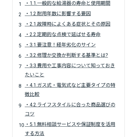
・1.1.一般的な給湯器の寿命と使用期間
・1.2.耐用年数に影響する要因
・2.1.故障時によくある症状とその原因
・2.2.定期的な点検で延ばせる寿命
・3.1.要注意！経年劣化のサイン
・3.2.修理か交換か判断する基準とは?
・3.3.費用や工事内容について知っておき
たいこと
・4.1.ガス式・電気式など主要タイプの特
徴比較
・4.2.ライフスタイルに合った商品選びの
コツ
・5.1.無料相談サービスや保証制度を活用
する方法