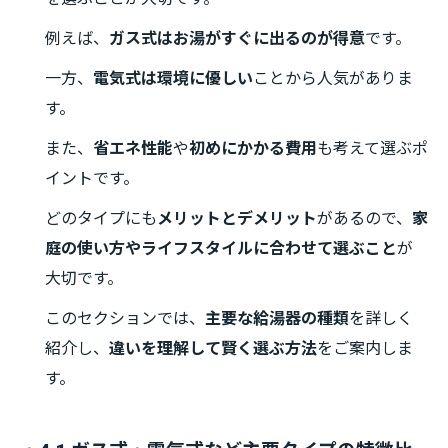
例えば、
ガス式はお湯がすぐに出るのが得意
です。
一方、
電気式は環境に優しい
ことから人気がありま
す。
また、
省エネ性能
や
初めにかかる費用
も考えて選ぶポ
イントです。
どのタイプにも
メリットとデメリット
があるので、
家
庭の使い方やライフスタイルに合わせて選ぶこと
が
大切です。
このセクションでは、
主要な給湯器の種類
を詳しく
紹介し、
違いを理解して賢く選ぶ方法
をご案内しま
す。