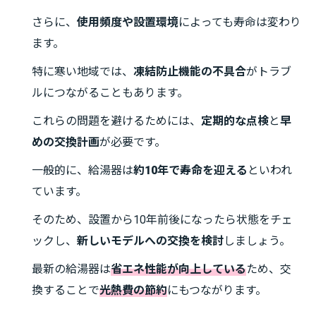
さらに、
使用頻度や設置環境
によっても寿命は変わり
ます。
特に寒い地域では、
凍結防止機能の不具合
がトラブ
ルにつながることもあります。
これらの問題を避けるためには、
定期的な点検
と
早
めの交換計画
が必要です。
一般的に、給湯器は
約10年で寿命を迎える
といわれ
ています。
そのため、設置から10年前後になったら状態をチェ
ックし、
新しいモデルへの交換を検討
しましょう。
最新の給湯器は
省エネ性能が向上している
ため、交
換することで
光熱費の節約
にもつながります。