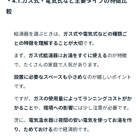
・4.1.ガス式・電気式など主要タイプの特徴比
較
給湯器を選ぶときは、
ガス式や電気式などの種類ご
との特徴を理解することが大切
です。
まず、
ガス式給湯器
は
お湯をすぐに使える
のが特徴
で、たくさんの家庭で人気があります。
設置に必要なスペースも小さめ
なのが嬉しいポイント
です。
ですが、
ガスの使用量によってランニングコストがか
かること
や、
環境への影響
には少し注意が必要です。
次に、
電気温水器
は
夜間の安い電気を使ってお湯を作
り、ためておける
ので経済的です。