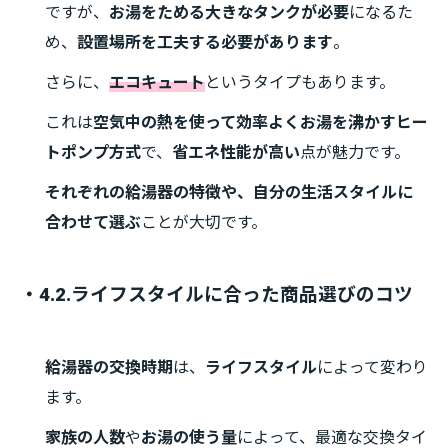
ですが、
お湯をためる大きなタンクが必要
になるた
め、
設置場所を工夫する必要があります
。
さらに、
エコキュート
というタイプもあります。
これは
空気中の熱を使って効率よくお湯を沸かすヒー
トポンプ方式
で、
省エネ性能が高い
点が魅力です。
それぞれの給湯器の特徴や、自分の生活スタイルに
合わせて選ぶ
ことが大切です。
・4.2.ライフスタイルに合った商品選びのコツ
給湯器の交換時期
は、
ライフスタイル
によって変わり
ます。
家族の人数
や
お湯の使う量
によって、最適な交換タイ