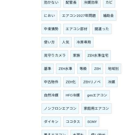
効かない
配管長
冷媒効率
カビ
におい
エアコン2027年問題
補助金
中東情勢
エアコン部材
間違った
使い方
人気
冷房専用
見守りカメラ
家族
ZEH水準住宅
基準
ZEH水準
等級
ZEH
地域別
中古物件
ZEH化
ZEHリノベ
冷媒
自然冷媒
HFO冷媒
gesエアコン
ノンフロンエアコン
家庭用エアコン
ダイキン
ココタス
SONY