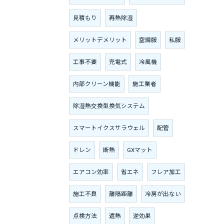
見積もり
再熱除湿
メリットデメリット
空調服
私服
工事不要
充電式
冷風機
内部クリーン機能
施工業者
除湿熱交換型換気システム
スマートイクスサラウェル
配管
ドレン
断熱
GXマット
エアコン効率
省エネ
フレア加工
施工不良
離隔距離
冷房が出ない
点検方法
遮熱
逆効果