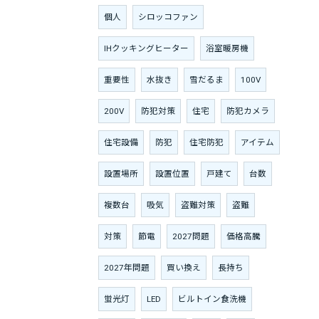
個人
シロッコファン
IHクッキングヒーター
浴室暖房機
重要性
水抜き
雪だるま
100V
200V
防犯対策
住宅
防犯カメラ
住宅設備
防犯
住宅防犯
アイテム
設置場所
設置位置
戸建て
台数
複数台
吸気
盗難対策
盗難
対策
節電
2027問題
価格高騰
2027年問題
買い換え
長持ち
蛍光灯
LED
ビルトイン食洗機