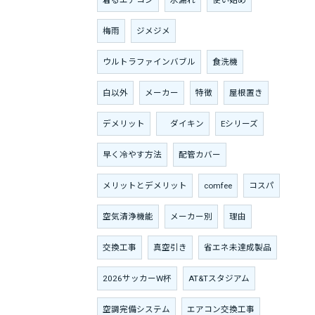
着るエアコン
水漏れ
使い始め
梅雨
ジメジメ
ウルトラファインバブル
食洗機
白以外
メーカー
特徴
屋根置き
デメリット
ダイキン
Eシリーズ
早く冷やす方法
配管カバー
メリットとデメリット
comfee
コスパ
空気清浄機能
メーカー別
理由
交換工事
真空引き
省エネ未達成製品
2026サッカーW杯
AT&Tスタジアム
空調完備システム
エアコン交換工事