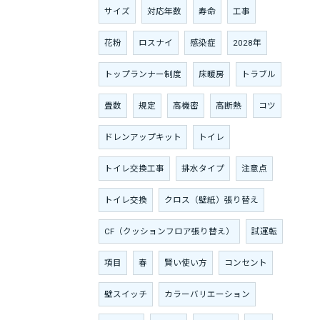
サイズ
対応年数
寿命
工事
花粉
ロスナイ
感染症
2028年
トップランナー制度
床暖房
トラブル
畳数
規定
高機密
高断熱
コツ
ドレンアップキット
トイレ
トイレ交換工事
排水タイプ
注意点
トイレ交換
クロス（壁紙）張り替え
CF（クッションフロア張り替え）
試運転
項目
春
賢い使い方
コンセント
壁スイッチ
カラーバリエーション