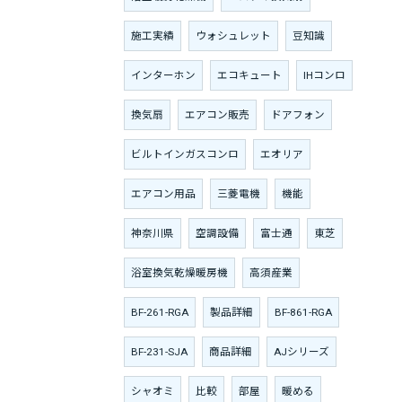
施工実績
ウォシュレット
豆知識
インターホン
エコキュート
IHコンロ
換気扇
エアコン販売
ドアフォン
ビルトインガスコンロ
エオリア
エアコン用品
三菱電機
機能
神奈川県
空調設備
富士通
東芝
浴室換気乾燥暖房機
高須産業
BF-261-RGA
製品詳細
BF-861-RGA
BF-231-SJA
商品詳細
AJシリーズ
シャオミ
比較
部屋
暖める