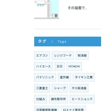
その設置で大丈夫？エアコンの離隔距離と正しい設置基準を徹底解説
タグ
Tags
エアコン
レンジフード
給湯器
ハイエース
日立
HITACHI
パナソニック
室外機
ダイキン工業
三菱重工
シャープ
ガス給湯器
仕組み
調布製作所
ヒートショック
浴室暖房乾燥機
ロスナイ換気扇